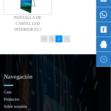
+861530
PANTALLA DE
CARTEL LED
INTERIOR P2.5
Wen
<
1
2
>
Chen
1393337
Navegación
Casa
Productos
Sobre nosotros