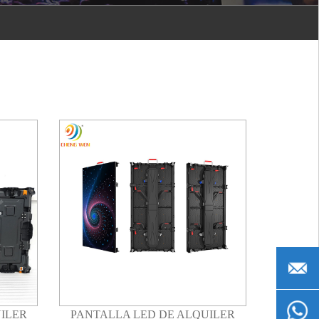
admin@g
+861530
ILER
PANTALLA LED DE ALQUILER