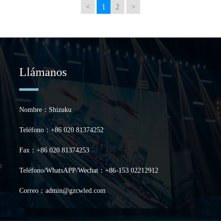
<
1
2
>
Llámanos
Nombre：Shizuku
Teléfono：+86 020 81374252
Fax：+86 020 81374253
Teléfono/WhatsAPP/Wechat：+86-153 02212912
Correo：admin@gzcwled.com