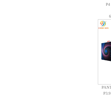
P4
PAN
P3.