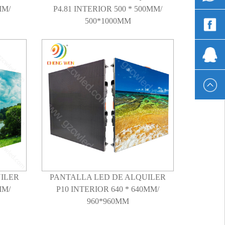
MM/
P4.81 INTERIOR 500 * 500MM/
500*1000MM
Wen
Chen
1393337
ILER
PANTALLA LED DE ALQUILER
MM/
P10 INTERIOR 640 * 640MM/
960*960MM