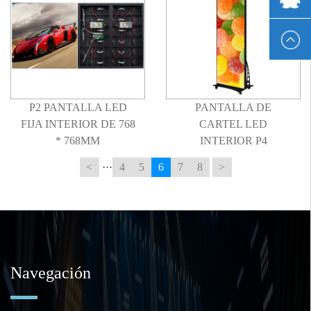
P2 PANTALLA LED
PANTALLA DE
FIJA INTERIOR DE 768
CARTEL LED
* 768MM
INTERIOR P4
<
···
4
5
6
7
8
>
Navegación