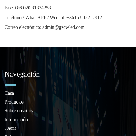
Fax: +86 020 81374253
Teléfono / WhatsAPP / Wechat: +86153 02212912
Correo electrónico: admin@gzcwled.com
Navegación
Casa
Productos
Sobre nosotros
Información
Casos