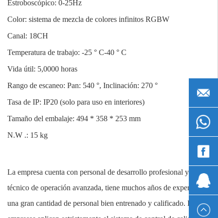
Estroboscópico: 0-25Hz
Color: sistema de mezcla de colores infinitos RGBW
Canal: 18CH
Temperatura de trabajo: -25 ° C-40 ° C
Vida útil: 5,0000 horas
Rango de escaneo: Pan: 540 °, Inclinación: 270 °
admin@g
Tasa de IP: IP20 (solo para uso en interiores)
Tamaño del embalaje: 494 * 358 * 253 mm
+861530
N.W .: 15 kg
Wen
La empresa cuenta con personal de desarrollo profesional y
Chen
1393337
técnico de operación avanzada, tiene muchos años de experiencia,
una gran cantidad de personal bien entrenado y calificado. Las