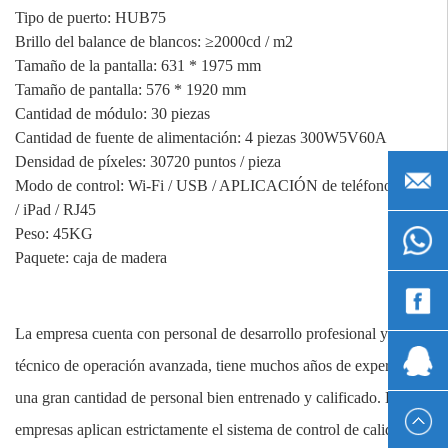
Tipo de puerto: HUB75
Brillo del balance de blancos: ≥2000cd / m2
Tamaño de la pantalla: 631 * 1975 mm
Tamaño de pantalla: 576 * 1920 mm
Cantidad de módulo: 30 piezas
Cantidad de fuente de alimentación: 4 piezas 300W5V60A
Densidad de píxeles: 30720 puntos / pieza
admin@g
Modo de control: Wi-Fi / USB / APLICACIÓN de teléfono móvil
/ iPad / RJ45
Peso: 45KG
+861530
Paquete: caja de madera
Wen
La empresa cuenta con personal de desarrollo profesional y
Chen
1393337
técnico de operación avanzada, tiene muchos años de experiencia,
una gran cantidad de personal bien entrenado y calificado. Las
empresas aplican estrictamente el sistema de control de calidad